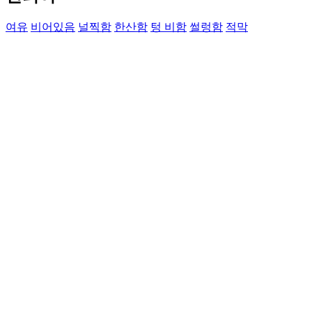
여유
비어있음
널찍함
한산함
텅 비함
썰렁함
적막