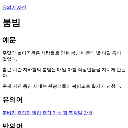
유의어 사전
붐빔
예문
주말의 놀이공원은 사람들로 인한 붐빔 때문에 발 디딜 틈이
없었다.
출근 시간 지하철의 붐빔은 매일 아침 직장인들을 지치게 만든
다.
축제 기간 동안 시내는 관광객들의 붐빔으로 활기가 넘쳤다.
유의어
붐비기
혼잡함
밀집
혼잡
가득 참
북적임
만원
반의어