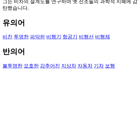
그는 비차의 설계도를 연구하며 옛 선조들의 과학적 지혜에 감
탄했습니다.
유의어
비친
투명한
파악된
비행기
항공기
비행선
비행체
반의어
불투명한
모호한
감추어진
지상차
자동차
기차
보행