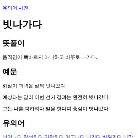
유의어 사전
빗나가다
뜻풀이
움직임이 똑바르지 아니하고 비뚜로 나가다.
예문
화살이 과녁을 살짝 빗나갔다.
예상과는 달리 이번 선거 결과는 완전히 빗나갔다.
그는 나를 피하려다 발을 헛디뎌 중심이 빗나갔다.
유의어
벗어나다
탈선하다
이탈하다
어긋나다
빗기다
비껴가다
빗맞