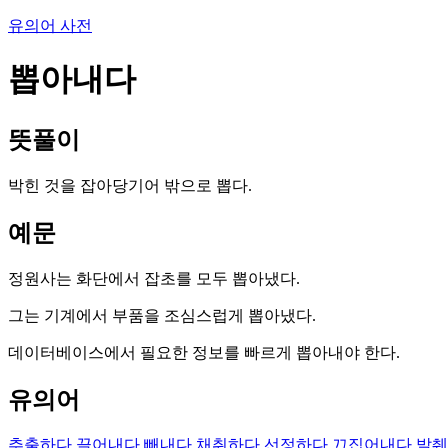
유의어 사전
뽑아내다
뜻풀이
박힌 것을 잡아당기어 밖으로 뽑다.
예문
정원사는 화단에서 잡초를 모두 뽑아냈다.
그는 기계에서 부품을 조심스럽게 뽑아냈다.
데이터베이스에서 필요한 정보를 빠르게 뽑아내야 한다.
유의어
추출하다
끌어내다
빼내다
채취하다
선정하다
끄집어내다
발췌