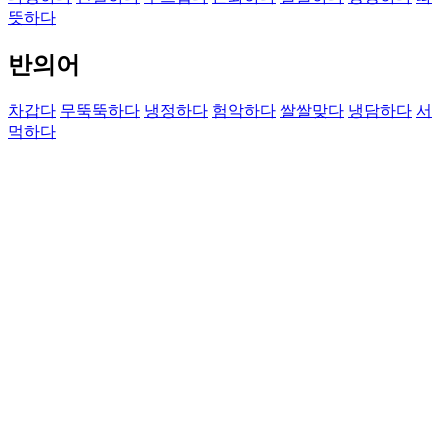
뜻하다
반의어
차갑다
무뚝뚝하다
냉정하다
험악하다
쌀쌀맞다
냉담하다
서
먹하다