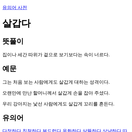
유의어 사전
살갑다
뜻풀이
집이나 세간 따위가 겉으로 보기보다는 속이 너르다.
예문
그는 처음 보는 사람에게도 살갑게 대하는 성격이다.
오랜만에 만난 할머니께서 살갑게 손을 잡아 주셨다.
우리 강아지는 낯선 사람에게도 살갑게 꼬리를 흔든다.
유의어
다정하다
친절하다
부드럽다
온화하다
살뜰하다
상냥하다
따