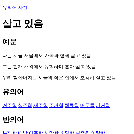
유의어 사전
살고 있음
예문
나는 지금 서울에서 가족과 함께 살고 있음.
그는 현재 해외에서 유학하며 혼자 살고 있음.
우리 할아버지는 시골의 작은 집에서 조용히 살고 있음.
유의어
거주함
상주함
재주함
주거함
체류함
머무름
기거함
반의어
부재함
떠남
이주함
사망함
소멸함
실종됨
이탈함