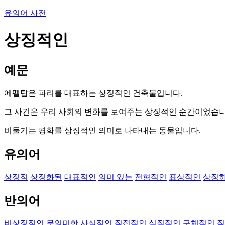
유의어 사전
상징적인
예문
에펠탑은 파리를 대표하는 상징적인 건축물입니다.
그 사건은 우리 사회의 변화를 보여주는 상징적인 순간이었습니
비둘기는 평화를 상징적인 의미로 나타내는 동물입니다.
유의어
상징적
상징화된
대표적인
의미 있는
전형적인
표상적인
상징
반의어
비상징적인
무의미한
사실적인
직접적인
실질적인
구체적인
직