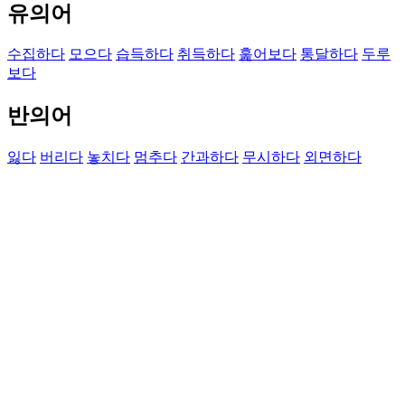
유의어
수집하다
모으다
습득하다
취득하다
훑어보다
통달하다
두루
보다
반의어
잃다
버리다
놓치다
멈추다
간과하다
무시하다
외면하다