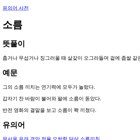
유의어 사전
소름
뜻풀이
춥거나 무섭거나 징그러울 때 살갗이 오그라들며 겉에 좁쌀 같은
예문
그의 소름 끼치는 연기력에 모두가 놀랐다.
갑자기 찬 바람이 불어와 팔에 소름이 돋았다.
반전 영화의 결말을 보고 소름이 쫙 끼쳤다.
유의어
무서움
우려
경악
전율
오싹함
닭살
소름끼침