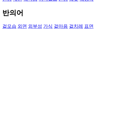
반의어
겉모습
외면
외부성
가식
겉마음
겉치레
표면