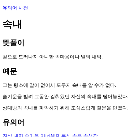
유의어 사전
속내
뜻풀이
겉으로 드러나지 아니한 속마음이나 일의 내막.
예문
그는 평소에 말이 없어서 도무지 속내를 알 수가 없다.
술기운을 빌려 그동안 감춰왔던 자신의 속내를 털어놓았다.
상대방의 속내를 파악하기 위해 조심스럽게 질문을 던졌다.
유의어
진심
내면
속마음
이너셀프
본심
속뜻
속생각