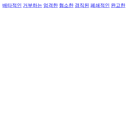
배타적인
거부하는
엄격한
협소한
경직된
폐쇄적인
완고한