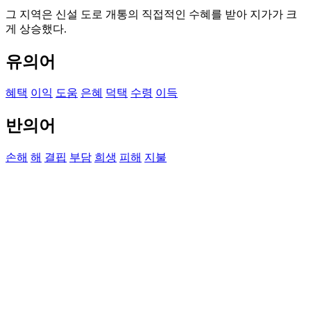
그 지역은 신설 도로 개통의 직접적인 수혜를 받아 지가가 크
게 상승했다.
유의어
혜택
이익
도움
은혜
덕택
수령
이득
반의어
손해
해
결핍
부담
희생
피해
지불