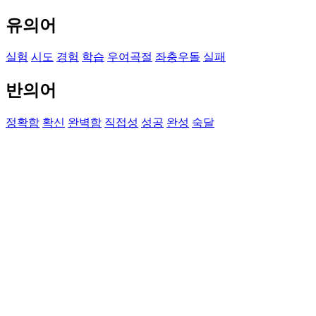
유의어
실험
시도
경험
학습
우여곡절
좌충우돌
실패
반의어
정확함
확신
완벽함
직접성
성공
완성
숙달