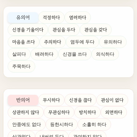
유의어
걱정하다
염려하다
신경을 기울이다
관심을 두다
관심을 갖다
마음을 쓰다
주의하다
염두에 두다
유의하다
살피다
배려하다
신경을 쓰다
의식하다
주목하다
반의어
무시하다
신경을 끊다
관심이 없다
상관하지 않다
무관심하다
방치하다
외면하다
안중에도 없다
등한시하다
소홀히 하다
상관없다
내버려 두다
관여하지 않다