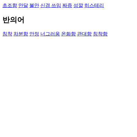
초조함
안달
불안
신경 쓰임
짜증
성깔
히스테리
반의어
침착
차분함
안정
너그러움
온화함
관대함
침착함