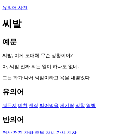
유의어 사전
씨발
예문
씨발, 이게 도대체 무슨 상황이야?
아, 씨발 진짜 되는 일이 하나도 없네.
그는 화가 나서 씨발이라고 욕을 내뱉었다.
유의어
뭐든지
미친
젠장
빌어먹을
제기랄
망할
염병
반의어
정상
정직
착한
축복
찬사
감사
칭찬