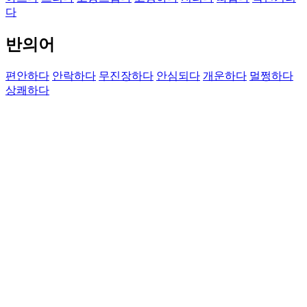
다
반의어
편안하다
안락하다
무진장하다
안심되다
개운하다
멀쩡하다
상쾌하다