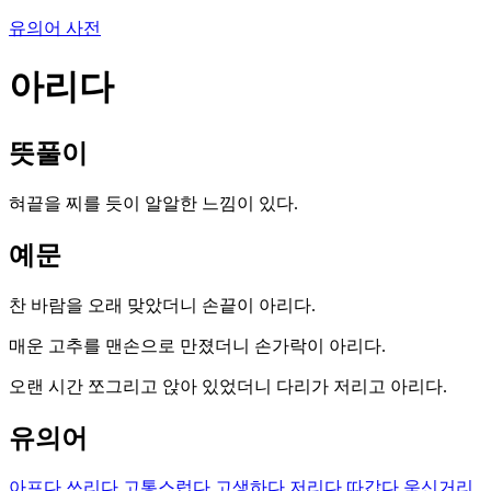
유의어 사전
아리다
뜻풀이
혀끝을 찌를 듯이 알알한 느낌이 있다.
예문
찬 바람을 오래 맞았더니 손끝이 아리다.
매운 고추를 맨손으로 만졌더니 손가락이 아리다.
오랜 시간 쪼그리고 앉아 있었더니 다리가 저리고 아리다.
유의어
아프다
쓰리다
고통스럽다
고생하다
저리다
따갑다
욱신거리