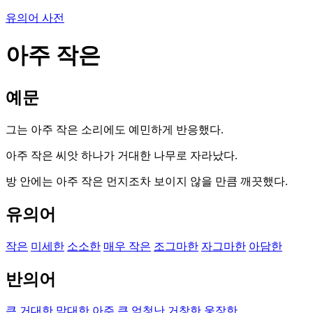
유의어 사전
아주 작은
예문
그는 아주 작은 소리에도 예민하게 반응했다.
아주 작은 씨앗 하나가 거대한 나무로 자라났다.
방 안에는 아주 작은 먼지조차 보이지 않을 만큼 깨끗했다.
유의어
작은
미세한
소소한
매우 작은
조그마한
자그마한
아담한
반의어
큰
거대한
막대한
아주 큰
엄청난
거창한
웅장한