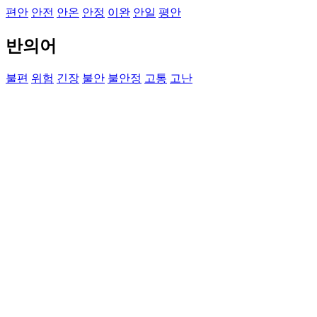
편안
안전
안온
안정
이완
안일
평안
반의어
불편
위험
긴장
불안
불안정
고통
고난