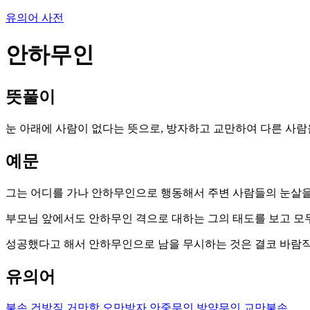
유의어 사전
안하무인
뜻풀이
눈 아래에 사람이 없다는 뜻으로, 방자하고 교만하여 다른 사람
예문
그는 어디를 가나 안하무인으로 행동해서 주변 사람들의 눈살을
부모님 앞에서도 안하무인 격으로 대하는 그의 태도를 보고 모
성공했다고 해서 안하무인으로 남을 무시하는 것은 결코 바람직
유의어
불손
건방짐
거만함
오만방자
안중무인
방약무인
교만불손