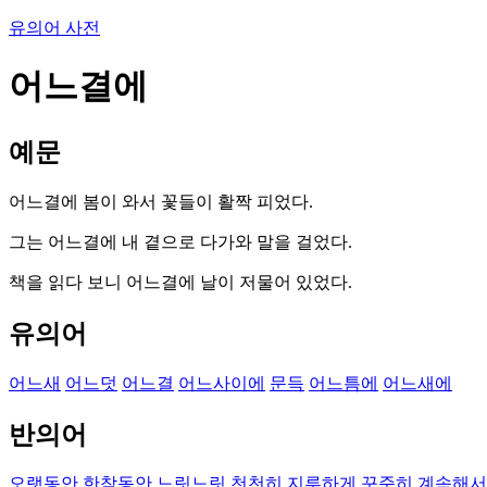
유의어 사전
어느결에
예문
어느결에 봄이 와서 꽃들이 활짝 피었다.
그는 어느결에 내 곁으로 다가와 말을 걸었다.
책을 읽다 보니 어느결에 날이 저물어 있었다.
유의어
어느새
어느덧
어느결
어느사이에
문득
어느틈에
어느새에
반의어
오랫동안
한참동안
느릿느릿
천천히
지루하게
꾸준히
계속해서