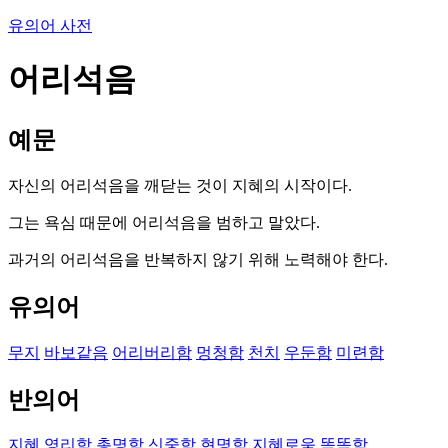
유의어 사전
어리석음
예문
자신의 어리석음을 깨닫는 것이 지혜의 시작이다.
그는 욕심 때문에 어리석음을 범하고 말았다.
과거의 어리석음을 반복하지 않기 위해 노력해야 한다.
유의어
무지
바보같음
어리버리함
멍청함
천치
우둔함
미련함
반의어
지혜
영리함
총명함
신중함
현명함
지혜로움
똑똑함