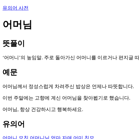
유의어 사전
어머님
뜻풀이
‘어머니’의 높임말. 주로 돌아가신 어머니를 이르거나 편지글 
예문
어머님께서 정성스럽게 차려주신 밥상은 언제나 따뜻합니다.
이번 주말에는 고향에 계신 어머님을 찾아뵙기로 했습니다.
어머님, 항상 건강하시고 행복하세요.
유의어
어머니
모친
어머니님
엄마
자애
어미
친모