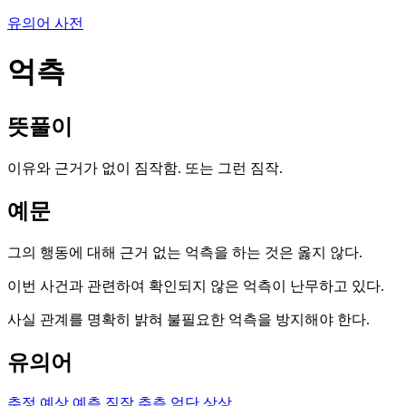
유의어 사전
억측
뜻풀이
이유와 근거가 없이 짐작함. 또는 그런 짐작.
예문
그의 행동에 대해 근거 없는 억측을 하는 것은 옳지 않다.
이번 사건과 관련하여 확인되지 않은 억측이 난무하고 있다.
사실 관계를 명확히 밝혀 불필요한 억측을 방지해야 한다.
유의어
추정
예상
예측
짐작
추측
억단
상상