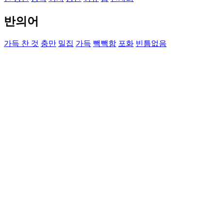
반의어
가득 찬 것
충만
밀집
가득
빽빽함
포화
빈틈없음