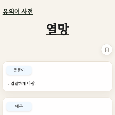
유의어 사전
열망
책갈
뜻풀이
﹒열렬하게 바람.
예문