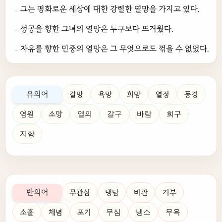
﹒그는 평화로운 세상에 대한 강렬한 열망을 가지고 있다.
﹒성공을 향한 그녀의 열망은 누구보다 뜨거웠다.
﹒자유를 향한 민중의 열망은 그 무엇으로도 꺾을 수 없었다.
유의어
갈망
욕망
희망
열정
동경
염원
소망
열의
갈구
바람
희구
지향
반의어
무관심
냉담
비관
거부
소홀
체념
포기
무심
냉소
무욕