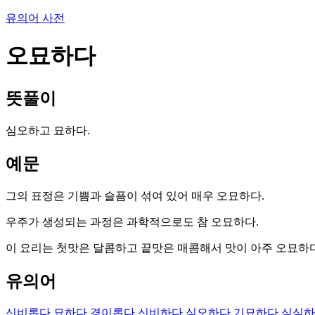
유의어 사전
오묘하다
뜻풀이
심오하고 묘하다.
예문
그의 표정은 기쁨과 슬픔이 섞여 있어 매우 오묘하다.
우주가 생성되는 과정은 과학적으로도 참 오묘하다.
이 요리는 첫맛은 달콤하고 끝맛은 매콤해서 맛이 아주 오묘하다
유의어
신비롭다
묘하다
경이롭다
신비하다
심오하다
기묘하다
심심하