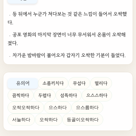
﹒등 뒤에서 누군가 쳐다보는 것 같은 느낌이 들어서 오싹했
다.
﹒공포 영화의 마지막 장면이 너무 무서워서 온몸이 오싹해
졌다.
﹒차가운 밤바람이 불어오자 갑자기 오싹한 기분이 들었다.
유의어
소름끼치다
무섭다
떨리다
끔찍하다
두렵다
섬뜩하다
으스스하다
오싹오싹하다
으스하다
으스름하다
서늘하다
오싹하다
등골이오싹하다