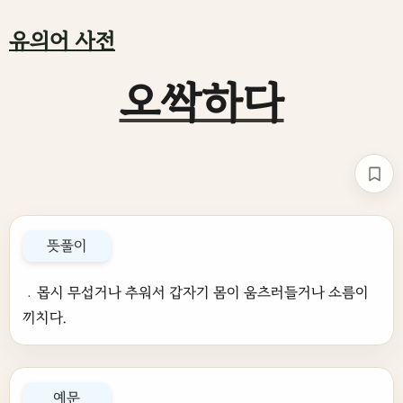
유의어 사전
오싹하다
책갈
뜻풀이
﹒몹시 무섭거나 추워서 갑자기 몸이 움츠러들거나 소름이
끼치다.
예문