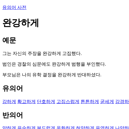
유의어 사전
완강하게
예문
그는 자신의 주장을 완강하게 고집했다.
범인은 경찰의 심문에도 완강하게 범행을 부인했다.
부모님은 나의 유학 결정을 완강하게 반대하셨다.
유의어
강하게
확고하게
단호하게
고집스럽게
튼튼하게
굳세게
강경하
반의어
약하게
유순하게
부드럽게
온화하게
허약하게
유연하게
나약하