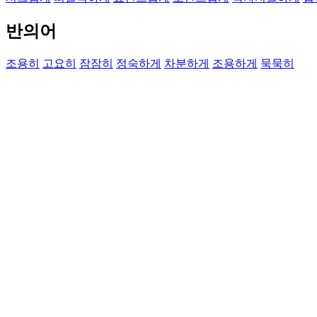
반의어
조용히
고요히
잠잠히
정숙하게
차분하게
조용하게
묵묵히