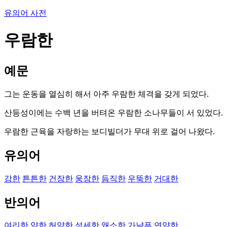
유의어 사전
우람한
예문
그는 운동을 열심히 해서 아주 우람한 체격을 갖게 되었다.
산등성이에는 수백 년을 버텨온 우람한 소나무들이 서 있었다.
우람한 근육을 자랑하는 보디빌더가 무대 위로 걸어 나왔다.
유의어
강한
튼튼한
건장한
웅장한
듬직한
우뚝한
거대한
반의어
여리한
약한
허약한
섬세한
왜소한
가냘픈
연약한