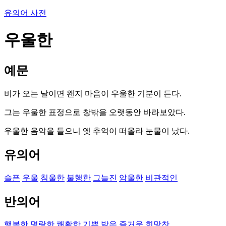
유의어 사전
우울한
예문
비가 오는 날이면 왠지 마음이 우울한 기분이 든다.
그는 우울한 표정으로 창밖을 오랫동안 바라보았다.
우울한 음악을 들으니 옛 추억이 떠올라 눈물이 났다.
유의어
슬픈
우울
침울한
불행한
그늘진
암울한
비관적인
반의어
행복한
명랑한
쾌활한
기쁜
밝은
즐거운
희망찬