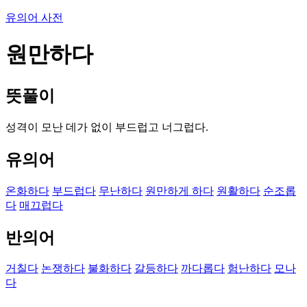
유의어 사전
원만하다
뜻풀이
성격이 모난 데가 없이 부드럽고 너그럽다.
유의어
온화하다
부드럽다
무난하다
원만하게 하다
원활하다
순조롭
다
매끄럽다
반의어
거칠다
논쟁하다
불화하다
갈등하다
까다롭다
험난하다
모나
다