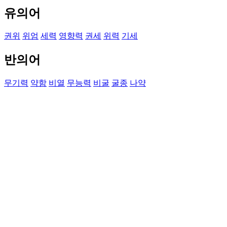
유의어
권위
위엄
세력
영향력
권세
위력
기세
반의어
무기력
약함
비열
무능력
비굴
굴종
나약