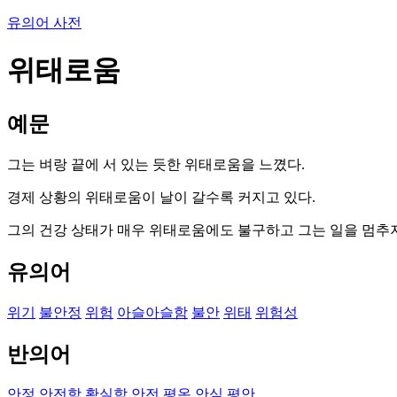
유의어 사전
위태로움
예문
그는 벼랑 끝에 서 있는 듯한 위태로움을 느꼈다.
경제 상황의 위태로움이 날이 갈수록 커지고 있다.
그의 건강 상태가 매우 위태로움에도 불구하고 그는 일을 멈추지
유의어
위기
불안정
위험
아슬아슬함
불안
위태
위험성
반의어
안정
안전함
확실함
안전
평온
안심
평안