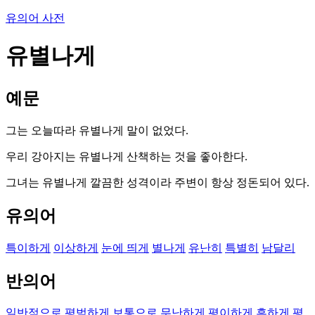
유의어 사전
유별나게
예문
그는 오늘따라 유별나게 말이 없었다.
우리 강아지는 유별나게 산책하는 것을 좋아한다.
그녀는 유별나게 깔끔한 성격이라 주변이 항상 정돈되어 있다.
유의어
특이하게
이상하게
눈에 띄게
별나게
유난히
특별히
남달리
반의어
일반적으로
평범하게
보통으로
무난하게
평이하게
흔하게
평