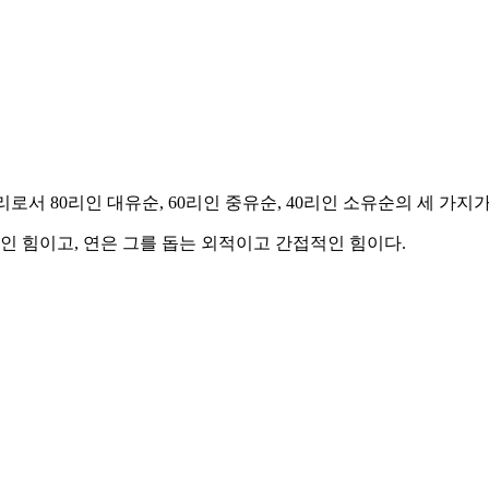
로서 80리인 대유순, 60리인 중유순, 40리인 소유순의 세 가지가
적인 힘이고, 연은 그를 돕는 외적이고 간접적인 힘이다.