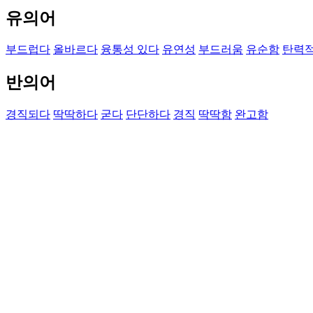
유의어
부드럽다
올바르다
융통성 있다
유연성
부드러움
유순함
탄력
반의어
경직되다
딱딱하다
굳다
단단하다
경직
딱딱함
완고함