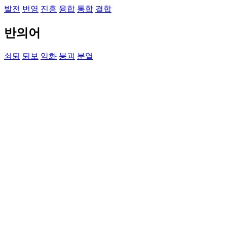
발전
번영
진흥
융합
통합
결합
반의어
쇠퇴
퇴보
악화
붕괴
분열