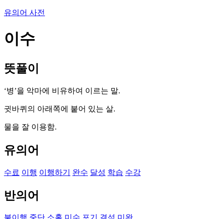
유의어 사전
이수
뜻풀이
‘병’을 악마에 비유하여 이르는 말.
귓바퀴의 아래쪽에 붙어 있는 살.
물을 잘 이용함.
유의어
수료
이행
이행하기
완수
달성
학습
수강
반의어
불이행
중단
소홀
미수
포기
결석
미완