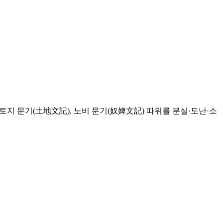
토지 문기(土地文記), 노비 문기(奴婢文記) 따위를 분실·도난·소