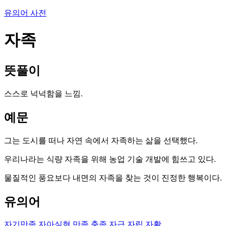
유의어 사전
자족
뜻풀이
스스로 넉넉함을 느낌.
예문
그는 도시를 떠나 자연 속에서 자족하는 삶을 선택했다.
우리나라는 식량 자족을 위해 농업 기술 개발에 힘쓰고 있다.
물질적인 풍요보다 내면의 자족을 찾는 것이 진정한 행복이다.
유의어
자기만족
자아실현
만족
충족
자급
자립
자활