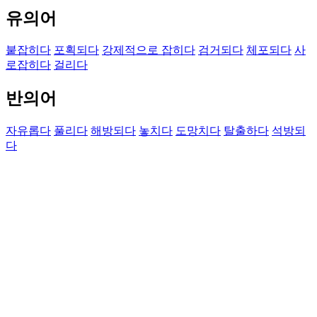
유의어
붙잡히다
포획되다
강제적으로 잡히다
검거되다
체포되다
사
로잡히다
걸리다
반의어
자유롭다
풀리다
해방되다
놓치다
도망치다
탈출하다
석방되
다