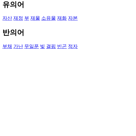
유의어
자산
재정
부
재물
소유물
재화
자본
반의어
부채
가난
무일푼
빚
결핍
빈곤
적자