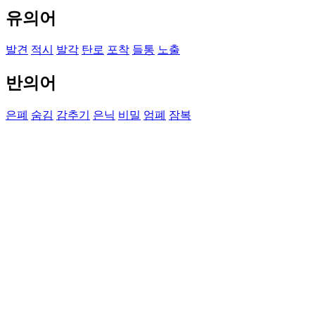
유의어
발견
적시
발각
탄로
포착
들통
노출
반의어
은폐
숨김
감추기
은닉
비밀
엄폐
잠복