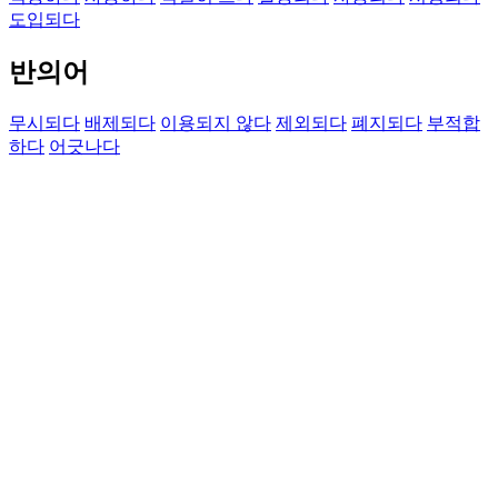
도입되다
반의어
무시되다
배제되다
이용되지 않다
제외되다
폐지되다
부적합
하다
어긋나다