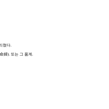
물리쳤다.
婦). 또는 그 품계.