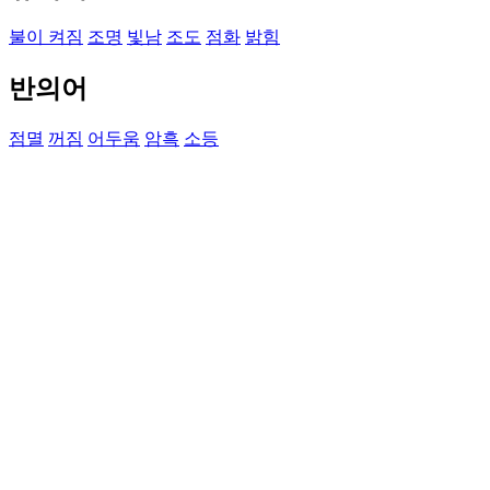
불이 켜짐
조명
빛남
조도
점화
밝힘
반의어
점멸
꺼짐
어두움
암흑
소등