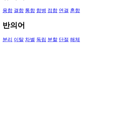
융합
결합
통합
합병
접합
연결
혼합
반의어
분리
이탈
차별
독립
분할
단절
해체