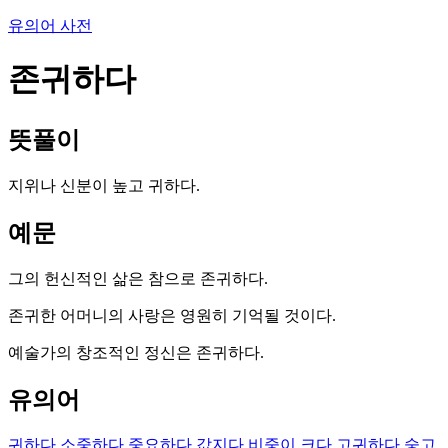
유의어 사전
존귀하다
뜻풀이
지위나 신분이 높고 귀하다.
예문
그의 헌신적인 삶은 참으로 존귀하다.
존귀한 어머니의 사랑은 영원히 기억될 것이다.
예술가의 창조적인 정신은 존귀하다.
유의어
귀하다
소중하다
중요하다
값지다
비중이 크다
고귀하다
숭고