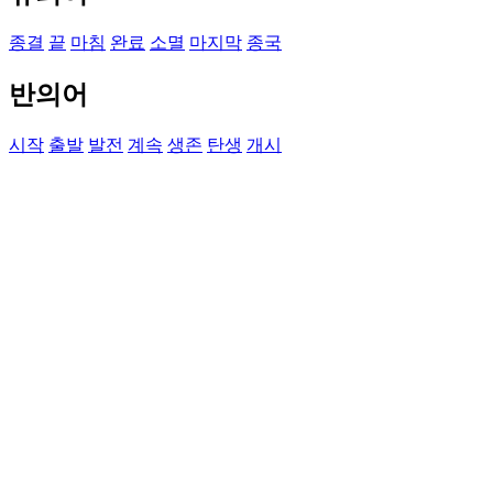
종결
끝
마침
완료
소멸
마지막
종국
반의어
시작
출발
발전
계속
생존
탄생
개시